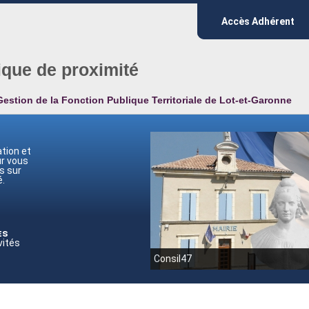
Accès Adhérent
ique de proximité
Gestion de la Fonction Publique Territoriale de Lot-et-Garonne
tion et
ur vous
s sur
.
es
vités
Consil47